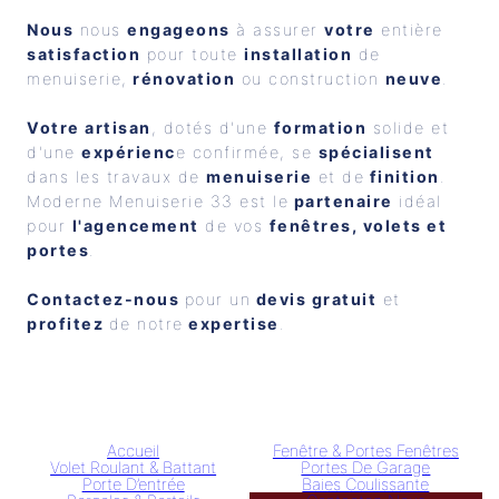
Nous
 nous 
engageons
 à assurer 
votre
 entière 
satisfaction
 pour toute 
installation
 de 
menuiserie,
 rénovation
 ou construction 
neuve
.
Votre artisan
, dotés d'une 
formation
 solide et 
d'une 
expérienc
e confirmée, se 
spécialisent
dans les travaux de 
menuiserie
 et de
 finition
. 
Moderne Menuiserie 33 est le
 partenaire
 idéal 
pour 
l'agencement
 de vos 
fenêtres, volets et 
portes
. 
Contactez-nous 
pour un
 devis gratuit
 et
profitez 
de notre
 expertise
.
Accueil
Fenêtre & Portes Fenêtres
Volet Roulant & Battant
Portes De Garage
Porte D’entrée
Baies Coulissante