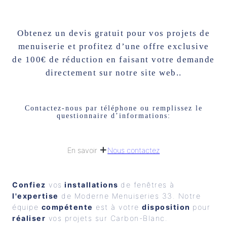
Obtenez un devis gratuit pour vos projets de
menuiserie et profitez d’une offre exclusive
de 100€ de réduction en faisant votre demande
directement sur notre site web..
Contactez-nous par téléphone ou remplissez le
questionnaire d’informations:
Nous contactez
En savoir
Confiez
 vos
 installations 
de fenêtres à 
l'expertise
 de Moderne Menuiseries 33. Notre 
équipe 
compétente
 est à votre 
disposition 
pour 
réaliser
 vos projets sur Carbon-Blanc.