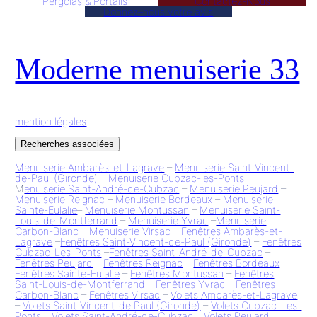
Pergolas & Portails
Contactez-Nous
Donnez–nous votre avis
Moderne menuiserie 33
mention légales
Recherches associées
Menuiserie Ambarès-et-Lagrave
–
Menuiserie Saint-Vincent-
de-Paul (Gironde)
–
Menuiserie Cubzac-les-Ponts
–
M
enuiserie Saint-André-de-Cubzac
–
Menuiserie Peujard
–
Menuiserie Reignac
–
Menuiserie Bordeaux
–
Menuiserie
Sainte-Eulalie
–
Menuiserie Montussan
–
Menuiserie Saint-
Louis-de-Montferrand
–
Menuiserie Yvrac
–
Menuiserie
Carbon-Blanc
–
Menuiserie Virsac
–
Fenêtres Ambarès-et-
Lagrave
–
Fenêtres Saint-Vincent-de-Paul (Gironde)
–
Fenêtres
Cubzac-Les-Ponts
–
Fenêtres Saint-André-de-Cubzac
–
Fenêtres Peujard
–
Fenêtres Reignac
–
Fenêtres Bordeaux
–
Fenêtres Sainte-Eulalie
–
Fenêtres Montussan
–
Fenêtres
Saint-Louis-de-Montferrand
–
Fenêtres Yvrac
–
Fenêtres
Carbon-Blanc
–
Fenêtres Virsac
–
Volets Ambarès-et-Lagrave
–
Volets Saint-Vincent-de Paul (Gironde)
–
Volets Cubzac-Les-
Ponts
–
Volets Saint-André-de-Cubzac
–
Volets Peujard
–