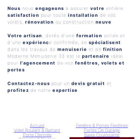
Nous
 nous 
engageons
 à assurer 
votre
 entière 
satisfaction
 pour toute 
installation
 de vos 
volets,
 rénovation
 ou construction 
neuve
.
Votre artisan
, dotés d'une 
formation
 solide et 
d'une 
expérienc
e confirmée, se 
spécialisent
dans les travaux de 
menuiserie
 et de
 finition
. 
Moderne Menuiserie 33 est le
 partenaire
 idéal 
pour 
l'agencement
 de vos 
fenêtres, volets et 
portes
. 
Contactez-nous 
pour un
 devis gratuit
 et
profitez 
de notre
 expertise
.
Accueil
Fenêtre & Portes Fenêtres
Volet Roulant & Battant
Portes De Garage
Porte D’entrée
Baies Coulissante