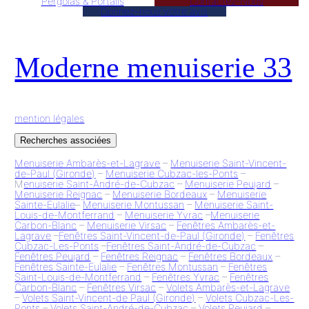
Pergolas & Portails
Contactez-Nous
Donnez–nous votre avis
Moderne menuiserie 33
mention légales
Recherches associées
Menuiserie Ambarès-et-Lagrave
–
Menuiserie Saint-Vincent-
de-Paul (Gironde)
–
Menuiserie Cubzac-les-Ponts
–
M
enuiserie Saint-André-de-Cubzac
–
Menuiserie Peujard
–
Menuiserie Reignac
–
Menuiserie Bordeaux
–
Menuiserie
Sainte-Eulalie
–
Menuiserie Montussan
–
Menuiserie Saint-
Louis-de-Montferrand
–
Menuiserie Yvrac
–
Menuiserie
Carbon-Blanc
–
Menuiserie Virsac
–
Fenêtres Ambarès-et-
Lagrave
–
Fenêtres Saint-Vincent-de-Paul (Gironde)
–
Fenêtres
Cubzac-Les-Ponts
–
Fenêtres Saint-André-de-Cubzac
–
Fenêtres Peujard
–
Fenêtres Reignac
–
Fenêtres Bordeaux
–
Fenêtres Sainte-Eulalie
–
Fenêtres Montussan
–
Fenêtres
Saint-Louis-de-Montferrand
–
Fenêtres Yvrac
–
Fenêtres
Carbon-Blanc
–
Fenêtres Virsac
–
Volets Ambarès-et-Lagrave
–
Volets Saint-Vincent-de Paul (Gironde)
–
Volets Cubzac-Les-
Ponts
–
Volets Saint-André-de-Cubzac
–
Volets Peujard
–