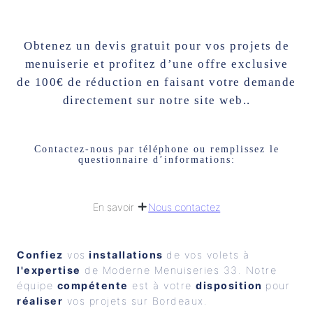
Obtenez un devis gratuit pour vos projets de
menuiserie et profitez d’une offre exclusive
de 100€ de réduction en faisant votre demande
directement sur notre site web..
Contactez-nous par téléphone ou remplissez le
questionnaire d’informations:
Nous contactez
En savoir
Confiez
 vos
 installations 
de vos volets à 
l'expertise
 de Moderne Menuiseries 33. Notre 
équipe 
compétente
 est à votre 
disposition 
pour 
réaliser
 vos projets sur Bordeaux.