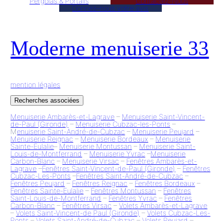
Pergolas & Portails
Contactez-Nous
Donnez–nous votre avis
Moderne menuiserie 33
mention légales
Recherches associées
Menuiserie Ambarès-et-Lagrave
–
Menuiserie Saint-Vincent-
de-Paul (Gironde)
–
Menuiserie Cubzac-les-Ponts
–
M
enuiserie Saint-André-de-Cubzac
–
Menuiserie Peujard
–
Menuiserie Reignac
–
Menuiserie Bordeaux
–
Menuiserie
Sainte-Eulalie
–
Menuiserie Montussan
–
Menuiserie Saint-
Louis-de-Montferrand
–
Menuiserie Yvrac
–
Menuiserie
Carbon-Blanc
–
Menuiserie Virsac
–
Fenêtres Ambarès-et-
Lagrave
–
Fenêtres Saint-Vincent-de-Paul (Gironde)
–
Fenêtres
Cubzac-Les-Ponts
–
Fenêtres Saint-André-de-Cubzac
–
Fenêtres Peujard
–
Fenêtres Reignac
–
Fenêtres Bordeaux
–
Fenêtres Sainte-Eulalie
–
Fenêtres Montussan
–
Fenêtres
Saint-Louis-de-Montferrand
–
Fenêtres Yvrac
–
Fenêtres
Carbon-Blanc
–
Fenêtres Virsac
–
Volets Ambarès-et-Lagrave
–
Volets Saint-Vincent-de Paul (Gironde)
–
Volets Cubzac-Les-
Ponts
–
Volets Saint-André-de-Cubzac
–
Volets Peujard
–