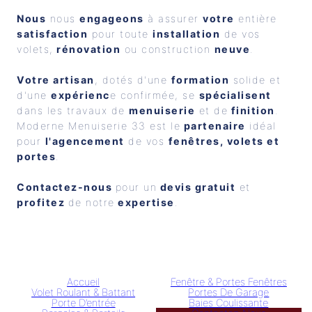
Nous
 nous 
engageons
 à assurer 
votre
 entière 
satisfaction
 pour toute 
installation
 de vos 
volets,
 rénovation
 ou construction 
neuve
.
Votre artisan
, dotés d'une 
formation
 solide et 
d'une 
expérienc
e confirmée, se 
spécialisent
dans les travaux de 
menuiserie
 et de
 finition
. 
Moderne Menuiserie 33 est le
 partenaire
 idéal 
pour 
l'agencement
 de vos 
fenêtres, volets et 
portes
. 
Contactez-nous 
pour un
 devis gratuit
 et
profitez 
de notre
 expertise
.
Accueil
Fenêtre & Portes Fenêtres
Volet Roulant & Battant
Portes De Garage
Porte D’entrée
Baies Coulissante