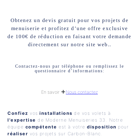
Obtenez un devis gratuit pour vos projets de
menuiserie et profitez d’une offre exclusive
de 100€ de réduction en faisant votre demande
directement sur notre site web..
Contactez-nous par téléphone ou remplissez le
questionnaire d’informations:
Nous contactez
En savoir
Confiez
 vos
 installations 
de vos volets à 
l'expertise
 de Moderne Menuiseries 33. Notre 
équipe 
compétente
 est à votre 
disposition 
pour 
réaliser
 vos projets sur Carbon-Blanc.