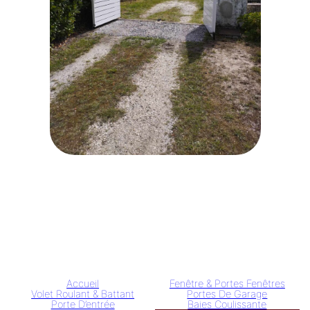
Accueil
Fenêtre & Portes Fenêtres
Volet Roulant & Battant
Portes De Garage
Porte D’entrée
Baies Coulissante