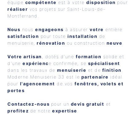
équipe 
compétente
 est à votre 
disposition 
pour 
réaliser
 vos projets sur Saint-Louis-de-
Montferrand.
Nous
 nous 
engageons
 à assurer 
votre
 entière 
satisfaction
 pour toute 
installation
 de 
menuiserie,
 rénovation
 ou construction 
neuve
.
Votre artisan
, dotés d'une 
formation
 solide et 
d'une 
expérienc
e confirmée, se 
spécialisent
dans les travaux de 
menuiserie
 et de
 finition
. 
Moderne Menuiserie 33 est le
 partenaire
 idéal 
pour 
l'agencement
 de vos 
fenêtres, volets et 
portes
. 
Contactez-nous 
pour un
 devis gratuit
 et
profitez 
de notre
 expertise
.