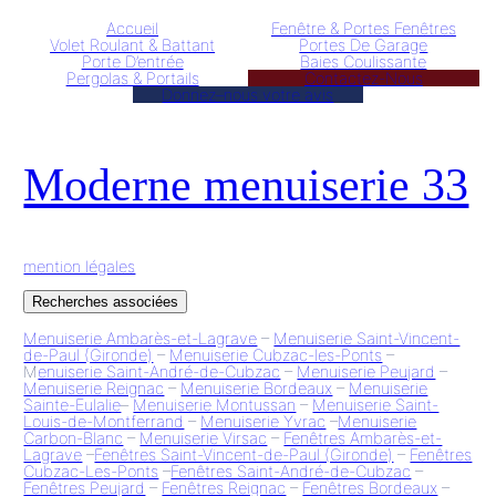
Accueil
Fenêtre & Portes Fenêtres
Volet Roulant & Battant
Portes De Garage
Porte D’entrée
Baies Coulissante
Pergolas & Portails
Contactez-Nous
Donnez–nous votre avis
Moderne menuiserie 33
mention légales
Recherches associées
Menuiserie Ambarès-et-Lagrave
–
Menuiserie Saint-Vincent-
de-Paul (Gironde)
–
Menuiserie Cubzac-les-Ponts
–
M
enuiserie Saint-André-de-Cubzac
–
Menuiserie Peujard
–
Menuiserie Reignac
–
Menuiserie Bordeaux
–
Menuiserie
Sainte-Eulalie
–
Menuiserie Montussan
–
Menuiserie Saint-
Louis-de-Montferrand
–
Menuiserie Yvrac
–
Menuiserie
Carbon-Blanc
–
Menuiserie Virsac
–
Fenêtres Ambarès-et-
Lagrave
–
Fenêtres Saint-Vincent-de-Paul (Gironde)
–
Fenêtres
Cubzac-Les-Ponts
–
Fenêtres Saint-André-de-Cubzac
–
Fenêtres Peujard
–
Fenêtres Reignac
–
Fenêtres Bordeaux
–