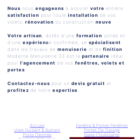
Nous
 nous 
engageons
 à assurer 
votre
 entière 
satisfaction
 pour toute 
installation
 de vos 
volets,
 rénovation
 ou construction 
neuve
.
Votre artisan
, dotés d'une 
formation
 solide et 
d'une 
expérienc
e confirmée, se 
spécialisent
dans les travaux de 
menuiserie
 et de
 finition
. 
Moderne Menuiserie 33 est le
 partenaire
 idéal 
pour 
l'agencement
 de vos 
fenêtres, volets et 
portes
. 
Contactez-nous 
pour un
 devis gratuit
 et
profitez 
de notre
 expertise
.
Accueil
Fenêtre & Portes Fenêtres
Volet Roulant & Battant
Portes De Garage
Porte D’entrée
Baies Coulissante