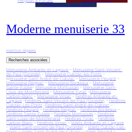
Pergolas & Portails
Contactez-Nous
Donnez–nous votre avis
Moderne menuiserie 33
mention légales
Recherches associées
Menuiserie Ambarès-et-Lagrave
–
Menuiserie Saint-Vincent-
de-Paul (Gironde)
–
Menuiserie Cubzac-les-Ponts
–
M
enuiserie Saint-André-de-Cubzac
–
Menuiserie Peujard
–
Menuiserie Reignac
–
Menuiserie Bordeaux
–
Menuiserie
Sainte-Eulalie
–
Menuiserie Montussan
–
Menuiserie Saint-
Louis-de-Montferrand
–
Menuiserie Yvrac
–
Menuiserie
Carbon-Blanc
–
Menuiserie Virsac
–
Fenêtres Ambarès-et-
Lagrave
–
Fenêtres Saint-Vincent-de-Paul (Gironde)
–
Fenêtres
Cubzac-Les-Ponts
–
Fenêtres Saint-André-de-Cubzac
–
Fenêtres Peujard
–
Fenêtres Reignac
–
Fenêtres Bordeaux
–
Fenêtres Sainte-Eulalie
–
Fenêtres Montussan
–
Fenêtres
Saint-Louis-de-Montferrand
–
Fenêtres Yvrac
–
Fenêtres
Carbon-Blanc
–
Fenêtres Virsac
–
Volets Ambarès-et-Lagrave
–
Volets Saint-Vincent-de Paul (Gironde)
–
Volets Cubzac-Les-
Ponts
–
Volets Saint-André-de-Cubzac
–
Volets Peujard
–