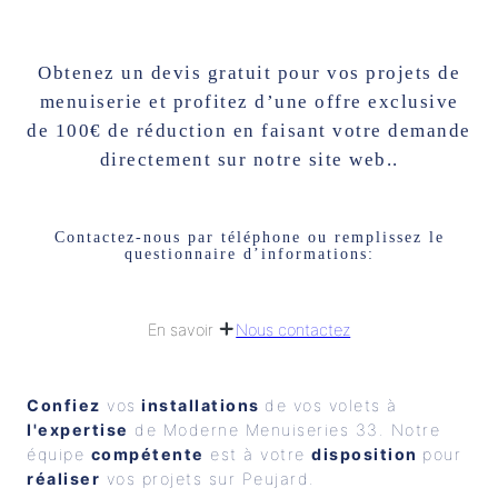
Obtenez un devis gratuit pour vos projets de
menuiserie et profitez d’une offre exclusive
de 100€ de réduction en faisant votre demande
directement sur notre site web..
Contactez-nous par téléphone ou remplissez le
questionnaire d’informations:
Nous contactez
En savoir
Confiez
 vos
 installations 
de vos volets à 
l'expertise
 de Moderne Menuiseries 33. Notre 
équipe 
compétente
 est à votre 
disposition 
pour 
réaliser
 vos projets sur Peujard.